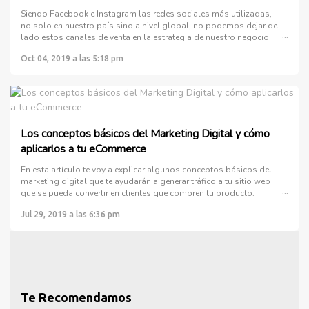
Siendo Facebook e Instagram las redes sociales más utilizadas,
no solo en nuestro país sino a nivel global, no podemos dejar de
lado estos canales de venta en la estrategia de nuestro negocio
online.
Oct 04, 2019 a las 5:18 pm
Los conceptos básicos del Marketing Digital y cómo
aplicarlos a tu eCommerce
En esta artículo te voy a explicar algunos conceptos básicos del
marketing digital que te ayudarán a generar tráfico a tu sitio web
que se pueda convertir en clientes que compren tu producto.
Antes de comenzar con los conceptos de marketing digital quiero
Jul 29, 2019 a las 6:36 pm
hacer una analogía con las tiendas físicas, por ejemplo, si tu
comercio cuenta con alguna sucursal, hay acciones que tienes
que llevar a cabo para atraer clientes a tu tienda. De la misma
manera se hace con una tienda online; el proceso de ca
Te Recomendamos